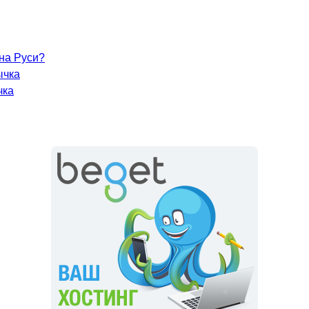
 на Руси?
ычка
чка