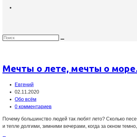
Мечты о лете, мечты о мор
Автор
Евгений
записи:
Запись
02.11.2020
опубликована:
Рубрика
Обо всём
записи:
Комментарии
0 комментариев
к
Почему большинство людей так любят лето? Сколько песен
записи:
и тепле долгими, зимними вечерами, когда за окном темно