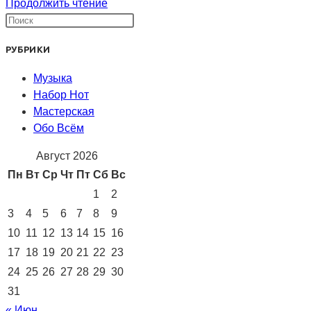
Мечты
Продолжить чтение
о
лете,
РУБРИКИ
мечты
о
Музыка
море…
Набор Нот
Почему
Мастерская
мы
Обо Всём
так
любим
Август 2026
лето?
Пн
Вт
Ср
Чт
Пт
Сб
Вс
1
2
3
4
5
6
7
8
9
10
11
12
13
14
15
16
17
18
19
20
21
22
23
24
25
26
27
28
29
30
31
« Июн