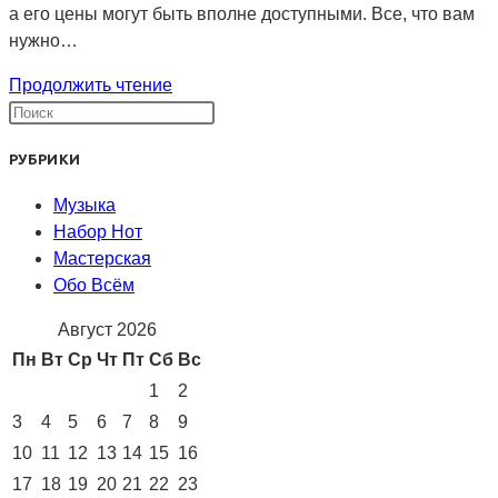
а его цены могут быть вполне доступными. Все, что вам
нужно…
Домашняя
Продолжить чтение
студия
звукозаписи
РУБРИКИ
—
как
Музыка
это
Набор Нот
организовать?
Мастерская
Обо Всём
Август 2026
Пн
Вт
Ср
Чт
Пт
Сб
Вс
1
2
3
4
5
6
7
8
9
10
11
12
13
14
15
16
17
18
19
20
21
22
23