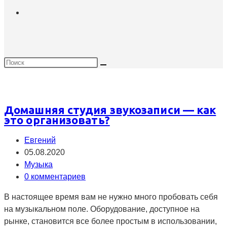
Домашняя студия звукозаписи — как
это организовать?
Автор
Евгений
записи:
Запись
05.08.2020
опубликована:
Рубрика
Музыка
записи:
Комментарии
0 комментариев
к
В настоящее время вам не нужно много пробовать себя
записи:
на музыкальном поле. Оборудование, доступное на
рынке, становится все более простым в использовании,