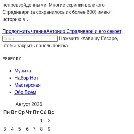
непревзойденными. Многие скрипки великого
Страдивари (а сохранилось их более 600) имеют
историю в…
Продолжить чтение
Антонио Страдивари и его секрет
Нажмите клавишу Escape,
чтобы закрыть панель поиска.
РУБРИКИ
Музыка
Набор Нот
Мастерская
Обо Всём
Август 2026
Пн
Вт
Ср
Чт
Пт
Сб
Вс
1
2
3
4
5
6
7
8
9